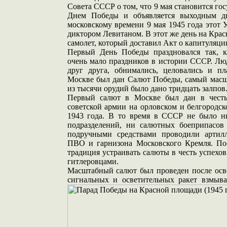
Совета СССР о том, что 9 мая становится г
Днем Победы и объявляется выходным д
московскому времени 9 мая 1945 года этот 
диктором Левитаном. В этот же день на Кра
самолет, который доставил Акт о капитуляци
Первый День Победы праздновался так, ка
очень мало праздников в истории СССР. Лю
друг друга, обнимались, целовались и пл
Москве был дан Салют Победы, самый мас
из тысячи орудий было дано тридцать залпов
Первый салют в Москве был дан в честь
советской армии на орловском и белгородск
1943 года. В то время в СССР не было н
подразделений, ни салютных боеприпасов
подручными средствами проводили артилл
ПВО и гарнизона Московского Кремля. Пос
традиция устраивать салюты в честь успехов
гитлеровцами.
Масштабный салют был проведен после осв
сигнальных и осветительных ракет взмыв