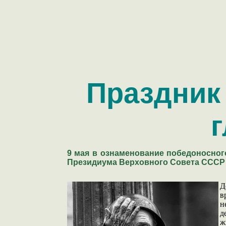
Праздник 
г
9 мая в ознаменование победоносног
Президиума Верховного Совета СССР
Д
в
н
д
ж