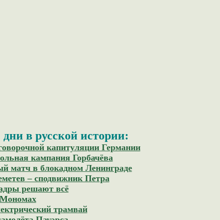
дни в русской истории:
оговорочной капитуляции Германии
гольная кампания Горбачёва
ый матч в блокадном Ленинграде
еметев – сподвижник Петра
Кадры решают всё
 Мономах
лектрический трамвай
самолёта Пауэрса