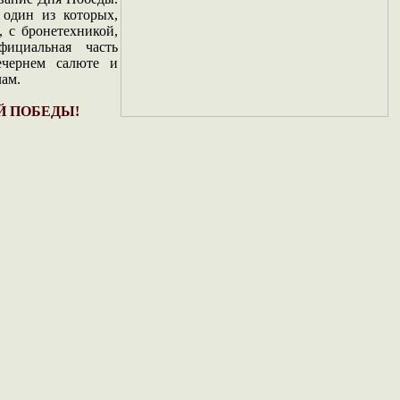
 один из которых,
 с бронетехникой,
ициальная часть
ечернем салюте и
ам.
Й ПОБЕДЫ!