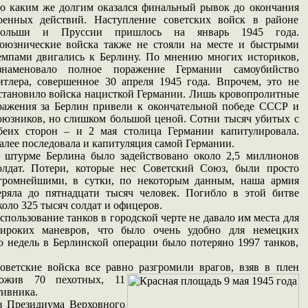
о каким же долгим оказался финальный рывок до окончания
оенных действий. Наступление советских войск в районе
ольши и Пруссии пришлось на январь 1945 года.
оюзнические войска также не стояли на месте и быстрыми
емпами двигались к Берлину. По мнению многих историков,
знаменовало полное поражение Германии самоубийство
итлера, совершенное 30 апреля 1945 года. Впрочем, это не
становило войска нацисткой Германии. Лишь кровопролитные
ражения за Берлин привели к окончательной победе СССР и
оюзников, но слишком большой ценой. Сотни тысяч убитых с
беих сторон – и 2 мая столица Германии капитулировала.
алее последовала и капитуляция самой Германии.
В
штурме Берлина
было задействовано около 2,5 миллионов
олдат. Потери, которые нес Советский
Союз, были просто
громнейшими, в сутки, по некоторым данным, наша армия
еряла до пятнадцати тысяч человек. Погибло в этой битве
коло 325 тысяч солдат и офицеров.
спользование танков в городской черте не давало им места для
ироких маневров, что было очень удобно для немецких
ко недель в Берлинской операции было потеряно 1997 танков,
оветские войска все равно разгромили врагов, взяв
в плен
ожив 70 пехотных, 11
тивника.
з Президиума Верховного