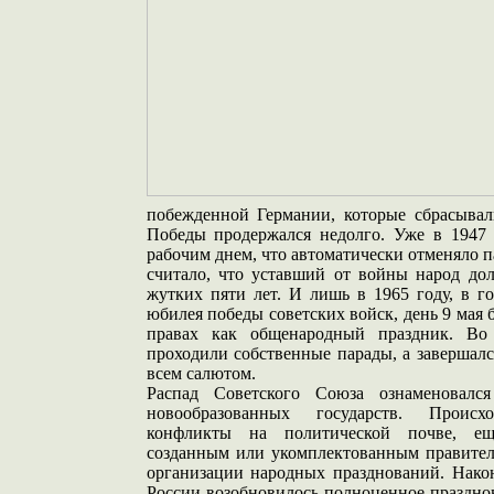
побежденной Германии, которые сбрасывал
Победы продержался недолго. Уже в 1947
рабочим днем, что автоматически отменяло 
считало, что уставший от войны народ до
жутких пяти лет. И лишь в 1965 году, в г
юбилея победы советских войск, день 9 мая 
правах как общенародный праздник. Во
проходили собственные парады, а завершал
всем салютом.
Распад Советского Союза ознаменовалс
новообразованных государств. Происх
конфликты на политической почве, е
созданным или укомплектованным правител
организации народных празднований. Након
России возобновилось полноценное праздно