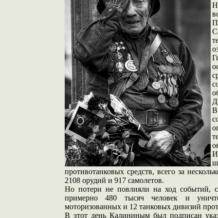
Н
в
П
С
т
о
Г
о
с
с
о
Д
с
о
т
о
И
ш
противотанковых средств, всего за несколь
2108 орудий и 917 самолетов.
Но потери не повлияли на ход событий, с
примерно 480 тысяч человек и уничт
моторизованных и 12 танковых дивизий про
В этот день Калининым был подписан ука