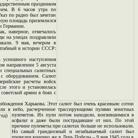
осударственным праздником
нем. В 6 часов утра по
Указ по радио был зачитан
сную площадь приземлился
и Германии.
к, наверное, отмечалось
ди на улицах поздравляли
акали. 9 мая, вечером в
штабный в истории СССР:
.
 успешного наступления
ом направлении 5 августа
и специальных салютных
 с оборудованием. Салют
ерийские расчеты войск
ле этого и установилась
 советской армии в боях с
обождения Харькова. Этот салют был очень красивым: сотни
али в небо, расчерченное
трассирующими пулями зенитных
пулеметов. Их пули потом находили, вонзившимися в
асфальт и даже были пострадавшие от них. По этой
причине пулеметы при салютах больше не использовали.
Но самый грандиозный и незабываемый салют был
проведен конечно же в День Победы – 9 мая 1945 года в