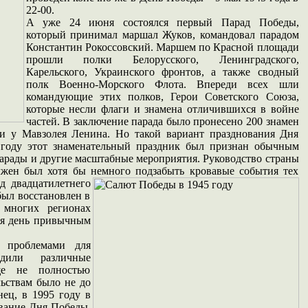
22-00.
А уже 24 июня состоялся первый Парад Победы,
который принимал маршал Жуков, командовал парадом
Константин Рокоссовский. Маршем по Красной площади
прошли полки Белорусского, Ленинградского,
Карельского, Украинского фронтов, а также сводный
полк Военно-Морского Флота. Впереди всех шли
командующие этих полков, Герои Советского Союза,
которые несли флаги и знамена отличившихся в войне
частей. В заключение парада было пронесено 200 знамен
и у Мавзолея Ленина. Но такой вариант празднования Дня
 году этот знаменательный праздник был признан обычным
парады и другие масштабные мероприятия. Руководство страны
лжен был хотя бы немного подзабыть кровавые события тех
од двадцатилетнего
был восстановлен в
 многих регионах
ся день привычным
я проблемами для
одили различные
ще не полностью
ьствам было не до
ец, в 1995 году в
вание Дня Победы.