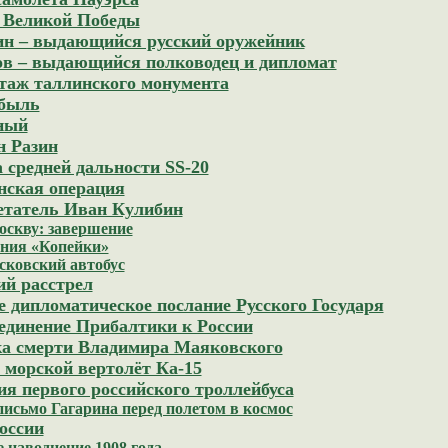
я Великой Победы
ин – выдающийся русский оружейник
зов – выдающийся полководец и дипломат
нтаж таллинского монумента
обыль
нный
н Разин
 средней дальности SS-20
нская операция
ретатель Иван Кулибин
оскву: завершение
ения «Копейки»
сковский автобус
ий расстрел
е дипломатическое послание Русского Государя
оединение Прибалтики к России
дка смерти Владимира Маяковского
морской вертолёт Ка-15
ия первого российского троллейбуса
письмо Гагарина перед полетом в космос
оссии
 наводнение 1908 года