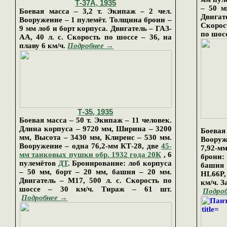
Т-
37А
, 193
5
– 50 м
Боевая масса – 3,2 т. Экипаж – 2 чел.
Двигат
Вооружение – 1 пулемёт. Толщина брони
–
Скорос
9 мм лоб и борт корпуса. Двигатель – ГАЗ-
по шосс
АА, 40 л. с. Скорость по шоссе – 36, на
плаву 6 км/ч.
Подробнее →
Т-35
, 1935
Боевая масса – 50 т. Экипаж – 11 человек.
Длина корпуса – 9720 мм, Ширина – 3200
Боевая
мм, Высота – 3430 мм, Клиренс – 530 мм.
Вооруж
Вооружение –
одна 76,2-мм КТ-28, две
45-
7,92-
мм танковых пушки
обр. 1932 года 20К
, 6
брони: 
пулемётов
ДТ
. Бронирование: лоб корпуса
башня
– 50 мм, борт – 20 мм, башня – 20 мм.
HL66P,
Двигатель – М17, 500 л. с. Скорость по
км/ч. З
шоссе – 30 км/ч. Тираж – 61 шт.
Подро
Подробнее →