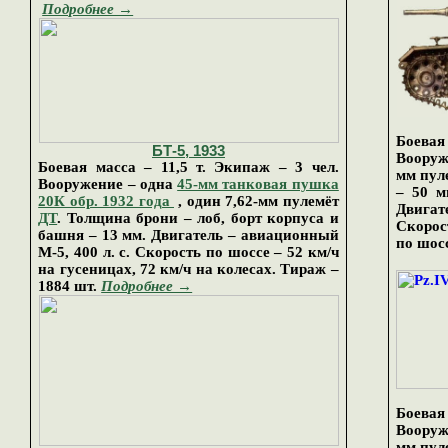
Подробнее →
Боевая
БТ-
5
, 1933
Вооруж
Боевая масса – 11,5 т. Экипаж – 3 чел.
мм пул
Вооружение – одна
45-мм танковая пушка
– 50 м
20К обр. 1932 года
, один 7,62-мм пулемёт
Двигат
ДТ
. Толщина брони – лоб, борт корпуса и
Скорос
башня – 13 мм. Двигатель – авиационный
по шосс
М-5, 400 л. с. Скорость по шоссе – 52 км/ч
на гусеницах, 72 км/ч на колесах. Тираж –
1884 шт.
Подробнее →
Боевая
Вооруж
мм пул