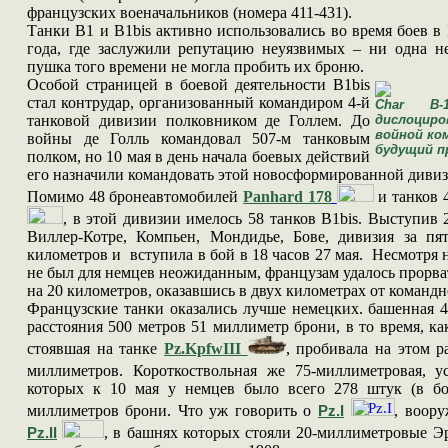
французских военачальников (номера 411-431).
Танки B1
и
B1bis
активно использовались во время боев в
года, где заслужили репутацию неуязвимых – ни одна не
пушка того времени не могла пробить их броню.
Особой страницей в боевой деятельности
B1bis
стал контрудар, организованный командиром 4-й
Char B-
танковой дивизии полковником де Голлем. До
дислоциро
войной ко
войны де Голль командовал 507-м танковым
будущий п
полком, но 10 мая в день начала боевых действий
его назначили командовать этой новосформированной дивиз
Помимо 48 бронеавтомобилей
Panhard 178
и танков 
,
в этой дивизии имелось 58 танков
B1bis
. Выступив 
Виллер-Котре, Компьен, Мондидье, Бове, дивизия за пя
километров и вступила в бой в 18 часов 27 мая. Несмотря н
не был для немцев неожиданным, французам удалось прорва
на 20 километров, оказавшись в двух километрах от командн
Французские танки оказались лучше немецких. башенная 
расстояния 500 метров 51 миллиметр брони, в то время, к
стоявшая на танке
Pz.KpfwIII
, пробивала на этом 
миллиметров. Короткоствольная же 75-миллиметровая, 
которых к 10 мая у немцев было всего 278 штук (в бо
миллиметров брони. Что уж говорить о
, воор
Pz.I
, в башнях которых стояли 20-миллиметровые Э
Pz.II