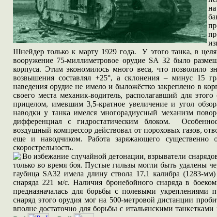
на
ба
пр
п
и
Шнейдер только к марту 1929 года. У этого танка, в цел
вооружение 75-миллиметровое орудие SA 32 было размещ
корпуса. Этим экономилось много веса, что позволило з
возвышения составлял +25°, а склонения – минус 15 гр
наведения орудие не имело и быложёстко закреплено в кор
своего места механик-водитель, располагавший для этог
прицелом, имевшим 3,5-кратное увеличение и угол обзор
наводки у танка имелся многорадиусный механизм повор
дифференциал с гидростатическим блоком. Особеннос
воздушный компрессор действовал от пороховых газов, отв
еще и наводчиком. Работа заряжающего существенно о
скорострельность.
Во избежание случайной детонации, взрыватели снарядо
только во время боя. Пустые гильзы могли быть удалены ч
гаубица SA32 имела длину ствола 17,1 калибра (1283-мм)
снаряда 221 м/с. Наличия бронебойного снаряда в боеко
предназначалась для борьбы с полевыми укреплениями 
снаряд этого орудия мог на 500-метровой дистанции проби
вполне достаточно для борьбы с итальянскими танкеткам