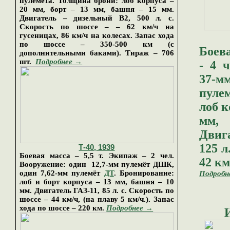
пулемёта. Толщина брони: лоб корпуса –
20 мм, борт – 13 мм, башня – 15 мм.
Двигатель –
дизельн
ый
В2
,
5
00 л. с.
Скорость по шоссе – –
6
2 км/ч на
гусеницах,
86
км/ч на колесах. Запас хода
по шоссе – 350-500 км (с
Боева
дополнительными баками).
Тираж –
706
шт.
Подробнее →
- 4 
37-м
пуле
лоб к
мм,
Двиг
125 л
Т-40
,
1939
Боевая масса – 5,5 т. Экипаж – 2 чел.
42 км
Вооружение
:
один
12,7-мм
пулем
ё
т ДШК,
один
7,62-мм пулем
ё
т
ДТ
. Бронирование
:
Подробн
лоб и борт корпуса – 13 мм, башня – 10
мм. Двигатель ГАЗ-11, 85 л. с. Скорость по
шоссе – 44 км/ч, (на плаву 5 км/ч.). Запас
хода по шоссе – 220 км.
Подробнее →