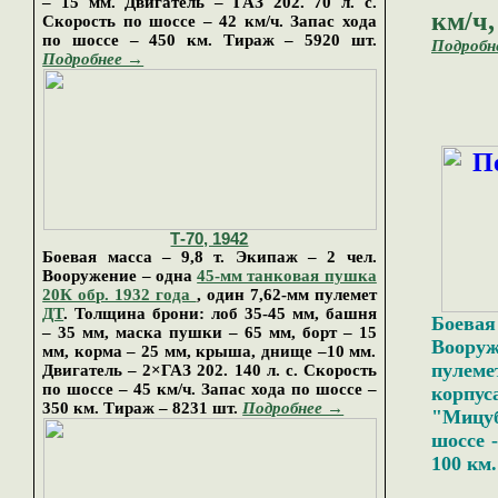
– 15 мм. Двигатель – ГАЗ 202. 70 л. с.
км/ч
Скорость по шоссе – 42 км/ч. Запас хода
по шоссе – 450 км.
Тираж
–
5920 шт.
Подробн
Подробнее →
Т-70, 1942
Боевая масса –
9
,8 т. Экипаж – 2 чел.
Вооружение – одна
45-мм танковая пушка
20К обр. 1932 года
, один 7,62-мм пулемет
ДТ
. Толщина брони: лоб 35-45
мм
, башня
Боевая 
–
35
мм
, маска пушки –
65
мм
, борт
– 15
Вооруж
мм
,
корма
– 25
мм
, крыша, днище –10
мм
.
пулеме
Двигатель –
2
×ГАЗ 202.
140
л. с. Скорость
по шоссе – 4
5
км/ч. Запас хода по шоссе –
корпу
3
50 км.
Тираж
–
8231 шт.
Подробнее →
"Мицуб
шоссе -
100 км.