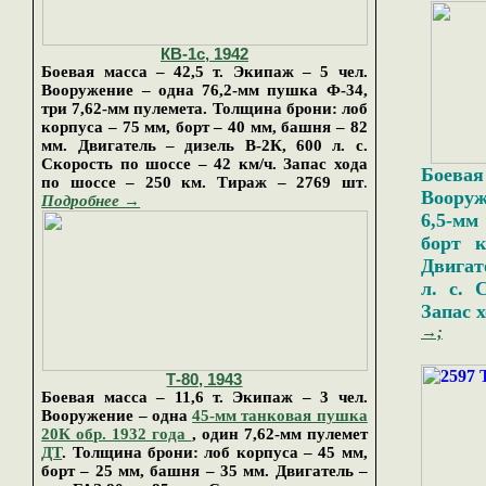
КВ
-
1
с, 19
42
Боевая масса – 42,5 т. Экипаж – 5 чел.
Вооружение – одна 76,2-мм пушка
Ф-34
,
три 7,62-мм пулемета. Толщина брони: лоб
корпуса – 75 мм, борт –
4
0 мм, башня – 82
мм. Двигатель – дизель В-2К, 600 л. с.
Скорость по шоссе – 42 км/ч. Запас хода
Боевая
по шоссе – 250 км.
Тираж
–
2769
шт
.
Вооруж
Подробнее →
6,5-мм
борт к
Двигат
л. с. 
Запас х
→;
Т-80, 1943
Боевая масса – 11,6 т. Экипаж – 3 чел.
Вооружение – одна
45-мм танковая пушка
20К обр. 1932 года
, один 7,62-мм пулемет
ДТ
. Толщина брони: лоб корпуса – 45 мм,
борт – 25 мм, башня – 35 мм. Двигатель –