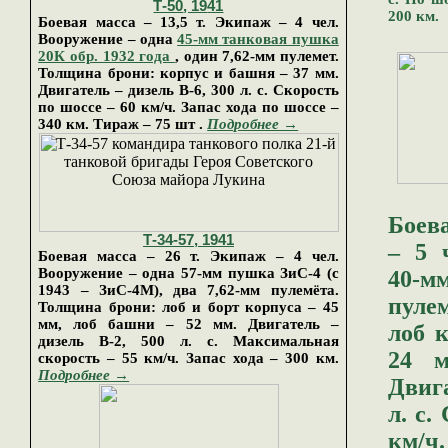
Т-50
, 19
41
200 км.
Боевая масса – 13,5 т. Экипаж – 4 чел.
Вооружение – одна
45-мм танковая пушка
20К обр. 1932 года
, один 7,62-мм пулемет.
Толщина брони: корпус и башня – 37 мм.
Двигатель – дизель В-6, 300 л. с. Скорость
по шоссе – 60 км/ч. Запас хода по шоссе –
340 км.
Тираж
–
75 шт
.
Подробнее →
Боева
Т-34-57
, 1941
– 5 
Боевая масса – 26 т. Экипаж – 4 чел.
Вооружение – одна 57-мм пушка
ЗиС-4 (с
40-
1943
–
ЗиС-4М)
, два 7,62-мм пулемёта.
пуле
Толщина брони: лоб и борт корпуса – 45
мм, лоб башни – 52 мм. Двигатель –
лоб к
дизель В-2, 500 л. с. Максимальная
24 
скорость – 55 км/ч. Запас хода – 300 км
.
Подробнее →
Двиг
л. с.
км/ч.