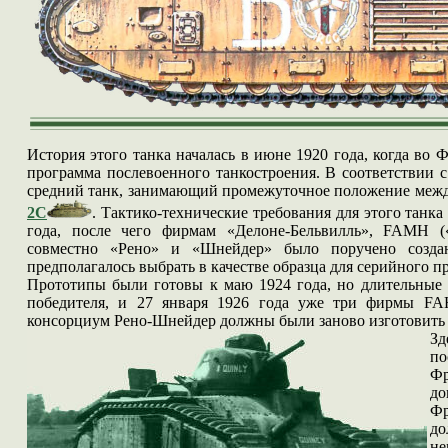
История этого танка началась в июне 1920 года, когда во
программа послевоенного танкостроения. В
соответствии с
средний танк, занимающий промежуточное положение меж
2C
. Тактико-технические требования для этого танк
года, после чего фирмам «Делоне-Бельвилль», FAMH 
совместно «Рено» и «Шнейдер» было поручено созда
предполагалось выбрать в качестве образца для серийного п
Прототипы были готовы к маю 1924 года, но длительные 
победителя, и 27 января 1926 года уже три фирмы F
консорциум Рено-Шнейдер должны были заново изготовить 
З
по
Фр
до
Фр
д
не