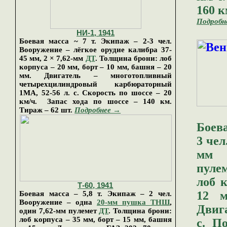
160 к
Подробн
НИ-1, 19
41
Боевая масса ~ 7 т. Экипаж – 2-3 чел.
Вооружение – лёгкое орудие калибра 37-
45 мм, 2 × 7,62-мм
ДТ
. Толщина брони: лоб
корпуса – 20 мм, борт – 10 мм, башня – 20
мм. Двигатель – многотопливный
четырехцилиндровый карбюраторный
1МА, 52-56 л. с. Скорость по шоссе – 20
км/ч. Запас хода по шоссе – 140 км.
Тираж
–
62 шт.
Подробнее →
Боева
3 чел
мм 
пуле
лоб к
Т-60, 1941
12 
Боевая масса – 5,8 т. Экипаж – 2 чел.
Вооружение – одна
20-мм пушка
ТНШ
,
Двига
один 7,62-мм пулемет
ДТ
. Толщина брони:
лоб корпуса – 35 мм, борт – 15 мм, башня
с. П