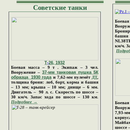
Советские танки
Боевая
Воору
Брони
башня
NL38TR
км/ч. З
Подро
Т
-
26, 193
2
Боевая масса –
9
т . Экипаж – 3 чел.
Вооружение –
37-мм танковая пушка 5К
образца 1930 года
и 7,62-мм пулем
ё
т
ДТ
,
толщина брони: лоб, борт, корма и башня
– 13 мм; крыша – 10 мм; днище – 6 мм.
Двигатель – 90 л. с. Скорость по шоссе –
30 км/ч. Запас хода по шоссе – 130 км
.
Подробнее →
Боевая
Вооруж
7,93-мм
корпус
Майбах
шоссе –