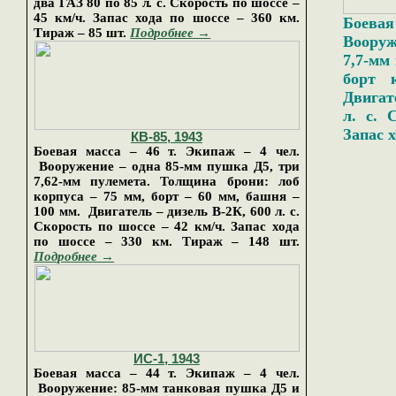
два ГАЗ 80 по 85 л. с. Скорость по шоссе –
45 км/ч. Запас хода по шоссе – 360 км.
Боевая
Тираж –
85 шт.
Подробнее →
Вооруж
7,7-мм
борт 
Двигат
л. с. 
Запас х
КВ
-
85
, 19
4
3
Боевая масса
–
46
т
. Экипаж – 4 чел.
Вооружение – одна 85-мм пушка Д5, три
7,62-мм пулемета. Толщина брони: лоб
корпуса – 75 мм, борт – 60 мм, башня –
100 мм. Двигатель – дизель В-2К, 600 л. с.
Скорость по шоссе – 42 км/ч. Запас хода
по шоссе – 330 км. Тираж – 148 шт.
Подробнее →
ИС-1
, 19
4
3
Боевая масса
–
4
4
т
. Экипаж – 4 чел.
Вооружение: 85-мм танковая пушка Д5 и