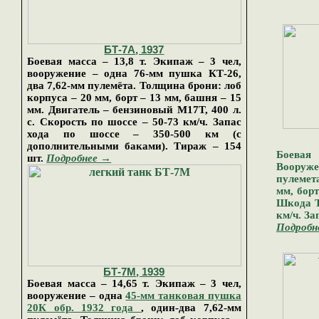
БТ-
7А
, 193
7
Боевая масса – 13,8 т. Экипаж – 3 чел,
вооружение – одна 76-мм пушк
а
КТ-26,
два 7,62-мм пулемёта. Толщина брони: лоб
корпуса – 20 мм, борт – 13 мм, башня – 15
мм. Двигатель – бензиновый М17Т, 400 л.
с. Скорость по шоссе – 5
0
-73 км/ч. Запас
хода по шоссе – 350-500 км (с
дополнительными баками).
Тираж –
154
Боевая 
шт.
Подробнее →
Вооруже
пулемет
мм, борт
Шкода Т1
км/ч. За
Подробн
БТ-
7М
, 193
9
Боевая масса – 1
4,65
т. Экипаж – 3 чел,
вооружение – одна
45-мм танковая пушка
20К обр. 1932 года
, один-два 7,62-мм