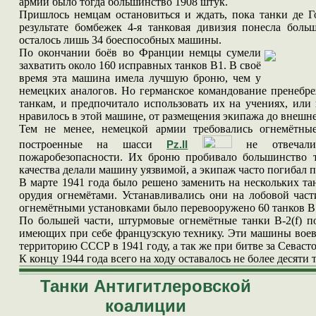
армии было тогда большинство 1908 штук.
Пришлось немцам остановиться и ждать, пока танки де Г
результате бомбежек 4-я танковая дивизия понесла боль
осталось лишь 34 боеспособных машины.
По окончании боёв во Франции немцы сумели
захватить около 160 исправных танков B1. В своё
время эта машина имела лучшую броню, чем у
немецких аналогов. Но германское командование пренебр
танкам, и предпочитало использовать их на учениях, или
нравилось в этой машине, от размещения экипажа до внешне
Тем не менее, немецкой армии требовались огнемётны
построенные на шасси
не отвечали
Pz.II
пожаробезопасности. Их броню пробивало большинство 
качества делали машину уязвимой, а экипаж часто погибал 
В марте 1941 года было решено заменить на нескольких т
орудия огнемётами. Устанавливались они на лобовой част
огнемётными установками было перевооружено 60 танков B
По большей части, штурмовые огнемётные танки B-2(f) п
имеющих при себе французскую технику. Эти машины воев
территорию СССР в 1941 году, а так же при битве за Севасто
К концу 1944 года всего на ходу оставалось не более десяти т
Танки Антигитлеровской
коалиции