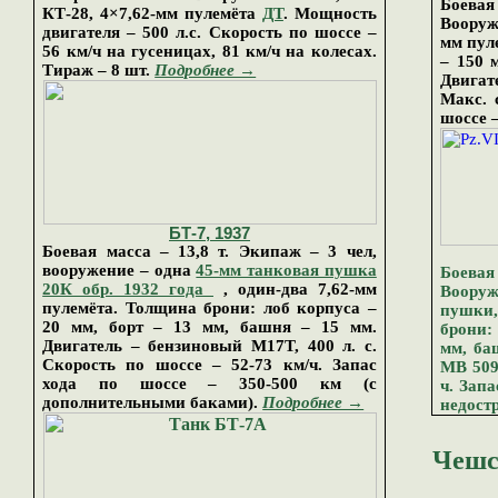
Боевая
КТ-28, 4×7,62-мм пулемёта
ДТ
. Мощность
Вооруж
двигателя – 500 л.с.
Скорость по шоссе –
мм пул
56 км/ч на гусеницах, 81 км/ч на колесах.
– 150 
Тираж – 8 шт.
Подробнее →
Двигат
Макс. 
шоссе –
БТ-
7
, 193
7
Боевая масса – 13,8 т. Экипаж – 3 чел,
вооружение – одна
45-мм танковая пушка
Боевая
20К обр. 1932 года
, один-два 7,62-мм
Вооруж
пулемёта. Толщина брони: лоб корпуса –
пушки,
20 мм, борт – 13 мм, башня – 15 мм.
брони:
Двигатель – бензиновый М17Т, 400 л. с.
мм, ба
Скорость по шоссе – 52-73 км/ч. Запас
МВ 509,
хода по шоссе – 350-500 км (с
ч. Запа
дополнительными баками).
Подробнее →
недост
Чешс