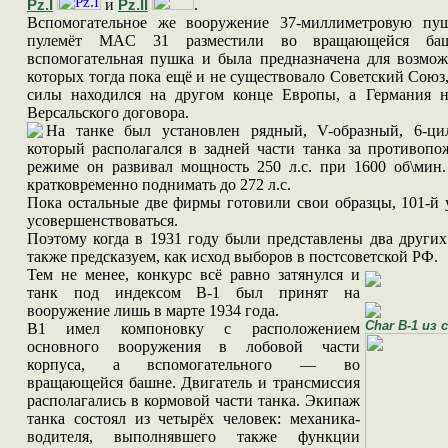
и
.
Pz.I
Pz.II
Вспомогательное же вооружение 37-миллиметровую пуш
пулемёт MAC 31 разместили во вращающейся башн
вспомогательная пушка и была предназначена для возмо
которых тогда пока ещё и не существовало Советский Сою
силы находился на другом конце Европы, а Германия н
Версальского договора.
На танке был установлен рядный, V-образный, 6-ц
который располагался в задней части танка за противоп
режиме он развивал мощность 250 л.с. при 1600 об\ми
кратковременно поднимать до 272 л.с.
Пока остальные две фирмы готовили свои образцы, 101-й 
усовершенствоваться.
Поэтому когда в 1931 году были представлены два других
также предсказуем, как исход выборов в постсоветской РФ.
Тем не менее, конкурс всё равно затянулся и
танк под индексом B-1 был принят на
вооружение лишь в марте 1934 года.
Char B-1 из
B1 имел компоновку с расположением
основного вооружения в лобовой части
корпуса, а вспомогательного — во
вращающейся башне. Двигатель и трансмиссия
располагались в кормовой части танка. Экипаж
танка состоял из четырёх человек: механика-
водителя, выполнявшего также функции