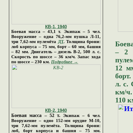
КВ
-
1
, 19
40
Боевая масса – 4
3,1
т. Экипаж – 5 чел.
Вооружение – одна 76,2-мм пушка
Л-11
,
три 7,62-мм пулемёта
ДТ
. Толщина брони:
Боева
лоб корпуса – 75 мм, борт – 60 мм, башня
– 2 
– 82 мм. Двигатель – дизель В-2,
5
00 л. с.
Скорость по шоссе –
36
км/ч. Запас хода
пуле
по шоссе – 2
3
0 км
.
Подробнее →
12 м
борт.
л. с.
км/ч.
110 к
КВ
-
2
, 1940
Боевая масса – 52 т.
Экипаж – 6 чел.
Вооружение – одн
о
152-мм
орудие М-10
,
три 7,62-мм пулемёта. Толщина брони:
лоб, борт корпуса и башня – 75 мм.