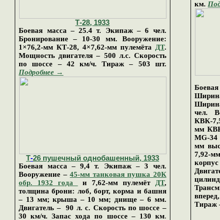
км.
По
Т-28
, 1933
Боевая масса – 25.4 т. Экипаж – 6 чел.
Бронирование – 10-30 мм. Вооружение:
1×76,2-мм КТ-28, 4×7,62-мм пулемёта
ДТ
.
Мощность двигателя – 500 л.с.
Скорость
по шоссе – 42 км/ч. Тираж – 503 шт.
Подробнее →
Боевая
Ширина
Ширина
чел. 
КВК-7,
мм КВК
MG-34 
мм выс
7,92-м
Т
-
26
пушечный однобашенный
, 19
3
3
корпу
Боевая масса –
9,4 т. Экипаж – 3 чел.
Двигат
Вооружение –
45-мм танковая пушка 20К
цилин
обр. 1932 года
и 7,62-мм пулемёт
ДТ
,
Транс
толщина брони: лоб, борт, корма и башня
вперед,
– 13 мм; крыша – 10 мм; днище – 6 мм.
Тираж 
Двигатель – 90 л. с. Скорость по шоссе –
30 км/ч. Запас хода по шоссе – 130 км
.