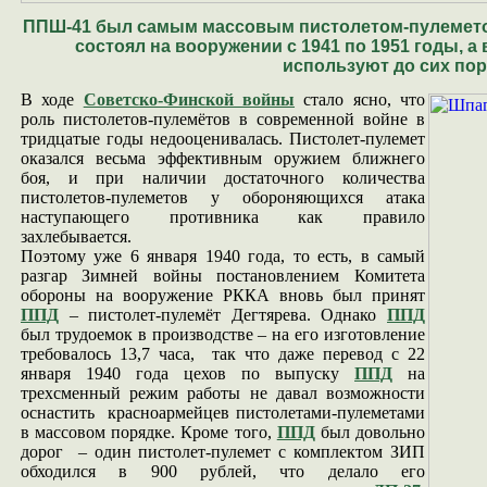
ППШ-41 был самым массовым пистолетом-пулемето
состоял на вооружении с 1941 по 1951 годы, а
используют до сих пор
В ходе
Советско-Финской войны
стало ясно, что
роль пистолетов-пулемётов в современной войне в
тридцатые годы недооценивалась. Пистолет-пулемет
оказался весьма эффективным оружием ближнего
боя, и при наличии достаточного количества
пистолетов-пулеметов у обороняющихся атака
наступающего противника как правило
захлебывается.
Поэтому уже 6 января 1940 года, то есть, в самый
разгар Зимней войны постановлением Комитета
обороны на вооружение РККА вновь был принят
ППД
– пистолет-пулемёт Дегтярева. Однако
ППД
был трудоемок в производстве – на его изготовление
требовалось 13,7 часа, так что даже перевод с 22
января 1940 года цехов по выпуску
ППД
на
трехсменный режим работы не давал возможности
оснастить красноармейцев пистолетами-пулеметами
в массовом порядке. Кроме того,
ППД
был довольно
дорог – один пистолет-пулемет с комплектом ЗИП
обходился в 900 рублей, что делало его