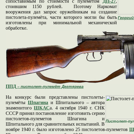
сопоставимым по стоимости с пулеметом
ДП-27
,
стоившим 1150 рублей. Поэтому Наркомат
вооружения дал запрос оружейникам на создание
пистолета-пулемёта, части которого могли бы быть
Георгий
изготовлены при минимальной механической
обработке.
ППД
– пистолет-пулемёт Дегтярева
На конкурс были представлены пистолеты-
пулемёты
Шпагина
и Шпитального
– автора
знаменитого
ШКАС
а
. 4 октября 1940 г. СНК
СССР принял постановление изготовить серию
пистолетов-пулеметов Шпагина и
Пистолет-пу
Шпитального для сравнительных испытаний. В
ноябре 1940 г. было изготовлено 25 пистолетов-пулеметов
Ш