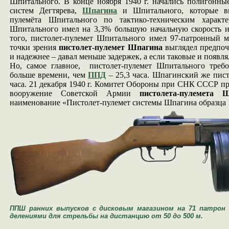
Шпитального. В конце ноября 1940 г. начались полигонны
систем Дегтярева,
Шпагина
и Шпитального, которые вы
пулемёта Шпитального по тактико-техническим характер
Шпитального имел на 3,3% большую начальную скорость 
того, пистолет-пулемет Шпитального имел 97-патронный м
точки зрения
пистолет-пулемет Шпагина
выглядел предпочт
и надежнее – давал меньше задержек, а если таковые и появл
Но, самое главное, пистолет-пулемет Шпитального требо
больше времени, чем
ППД
– 25,3 часа. Шпагинский же писто
часа. 21 декабря 1940 г. Комитет Обороны при СНК СССР п
вооружение Советской Армии
пистолета-пулемета 
наименование «Пистолет-пулемет системы Шпагина образца 1
ППШ ранних выпусков с дисковым магазином на 71 патрон
делениями для стрельбы на дистанцию от 50 до 500 м.