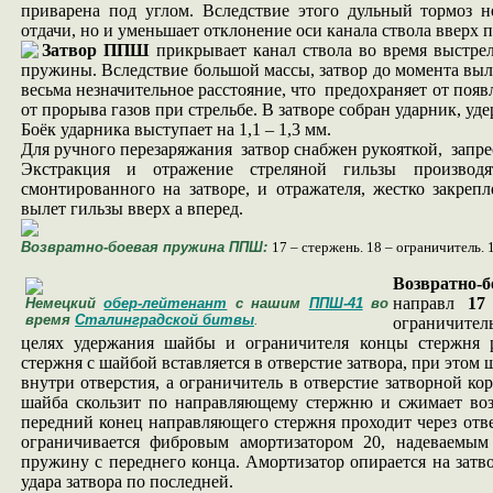
приварена под углом. Вследствие этого дульный тормоз н
отдачи, но и уменьшает отклонение оси канала ствола вверх п
Затвор ППШ
прикрывает канал ствола во время выстрел
пружины. Вследствие большой массы, затвор до момента выле
весьма незначительное расстояние, что предохраняет от поя
от прорыва газов при стрельбе. В затворе собран ударник, 
Боёк ударника выступает на 1,1 – 1,3 мм.
Для ручного перезаряжания затвор снабжен рукояткой, запре
Экстракция и отражение стреляной гильзы производ
смонтированного на затворе, и отражателя, жестко закреп
вылет гильзы вверх а вперед.
Возвратно-боевая пружина ППШ:
17 – стержень. 18 – ограничитель. 
Возвратно-
направл
17
Немецкий
обер-лейтенант
с нашим
ППШ-41
во
время
Сталинградской битвы
.
ограничите
целях удержания шайбы и ограничителя концы стержня р
стержня с шайбой вставляется в отверстие затвора, при этом 
внутри отверстия, а ограничитель в отверстие затворной ко
шайба скользит по направляющему стержню и сжимает воз
передний конец направляющего стержня проходит через отвер
ограничивается фибровым амортизатором 20, надеваемым
пружину с переднего конца. Амортизатор опирается на затв
удара затвора по последней.