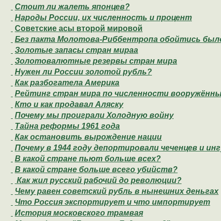
Стоит ли жалеть японцев?
Народы России, их численность и процент
Cоветские асы второй мировой
Без пакта Молотова-Риббентропа обойтись был
Золотые запасы стран мираа
Золотовалютные резервы стран мира
Нужен ли России золотой рубль?
Как разбогатела Америка
Рейтинг стран мира по численности вооружённы
Кто и как продавал Аляску
Почему мы проиграли Холодную войну
Тайна реформы 1961 года
Как остановить вырождение нации
Почему в 1944 году депортировали чеченцев и ин
В какой стране пьют больше всех?
В какой стране больше всего убийств?
Как жил русский рабочий до революции?
Чему равен советский рубль в нынешних деньгах
Что Россия экспортирует и что импортирует
История московского трамвая