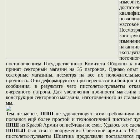
измери
дост
квалифи
позволи
массовое
Несмотр
конструк
измен
накап
эксплуа
поточног
постановлением Государственного Комитета Обороны к п
принят секторный магазин на 35 патронов. Однако опыт 
секторные магазины, несмотря на все их положительные
прочность. Они деформируются при переползании бойцов и 
сообщения, в результате чего пистолеты-пулеметы отка
очередного патрона. Для увеличения прочности магазина в
конструкция секторного магазина, изготовленного из стальн
мм.
Тем не менее,
ППШ
не удовлетворял всем требованиям в
появился ещё более простой и технологичный пистолет-п
ППШ
из Красой Армии он всё-таки не смог. Удалось это сде
ППШ-41
был снят с вооружения Советской армии в 1951 г
пистолеты-пулеметы Шпагина продолжали поставляется пр