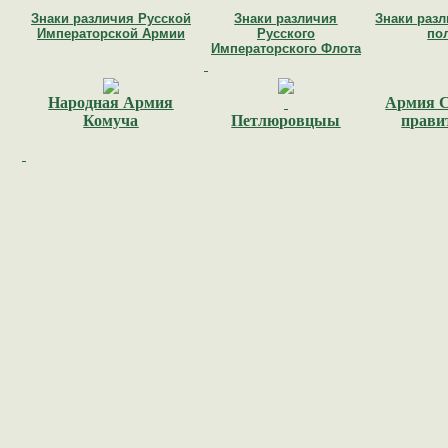
Знаки различия Русской
Знаки различия
Знаки раз
Императорской Армии
Русского
по
Императорского Флота
Народная Армия
Армия С
Комуча
Петлюровцыы
прави