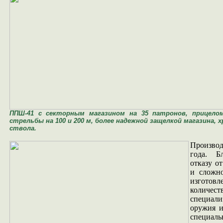
ППШ-41 с секторным магазином на 35 патронов, прицело
стрельбы на 100 и 200 м, более надежной защелкой магазина,
ствола.
Произво
года. Б
отказу о
и сложно
изготовл
количе
специал
оружия и
специа