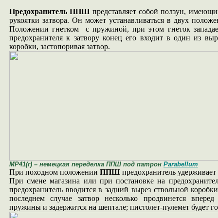
Предохранитель ППШ
представляет собой ползун, имеющи
рукоятки затвора. Он может устанавливаться в двух положе
Положении гнетком с пружиной, при этом гнеток западае
предохранителя к затвору конец его входит в один из выр
коробки, застопоривая затвор.
MP41(r) – немецкая переделка ППШ под патрон
Parabellum
При походном положении
ППШ
предохранитель удерживает 
При смене магазина или при постановке на предохранител
предохранитель вводится в задний вырез ствольной коробки
последнем случае затвор несколько продвинется вперед
пружины и задержится на шептале; пистолет-пулемет будет го