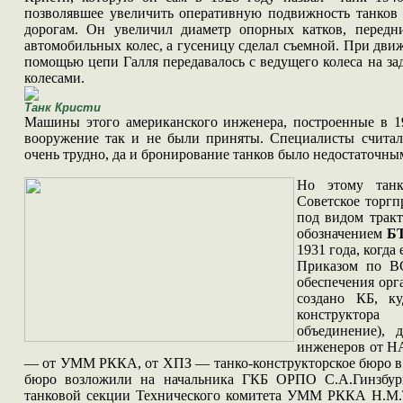
позволявшее увеличить оперативную подвижность танков
дорогам. Он увеличил диаметр опорных катков, передни
автомобильных колес, а гусеницу сделал съемной. При дви
помощью цепи Галля передавалось с ведущего колеса на з
колесами.
Танк Кристи
Машины этого американского инженера, построенные в 1
вооружение так и не были приняты. Специалисты считал
очень трудно, да и бронирование танков было недостаточны
Но этому танк
Советское торгп
под видом тракт
обозначением
БТ
1931 года, когда
Приказом по В
обеспечения орг
создано КБ, к
конструктор
объединение), 
инженеров от НА
— от УММ РККА, от ХПЗ — танко-конструкторское бюро в 
бюро возложили на начальника ГКБ ОРПО С.А.Гинзбурга
танковой секции Технического комитета УММ РККА Н.М.Т