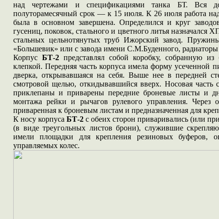
над чертежами и спецификациями танка БТ. Вся д
полуторамесячный срок — к 15 июля. К 26 июля работа на
была в основном завершена. Определился и круг заводов
гусениц, поковок, стального и цветного литья назначался 
стальных цельнотянутых труб Ижорский завод. Пружины
«Большевик» или с завода имени С.М.Буденного, радиаторы 
Корпус
БТ-2
представлял собой коробку, собранную из
клепкой. Передняя часть корпуса имела форму усеченной п
дверка, открывавшаяся на себя. Выше нее в передней ст
смотровой щелью, откидывавшийся вверх. Носовая часть с
приклепаны и приварены передние броневые листы и дн
монтажа рейки и рычагов рулевого управления. Через о
приваренная к броневым листам и предназначенная для кре
К носу корпуса
БТ-2
с обеих сторон приваривались (или пр
(в виде треугольных листов брони), служившие скрепля
имели площадки для крепления резиновых буферов, о
управляемых колес.