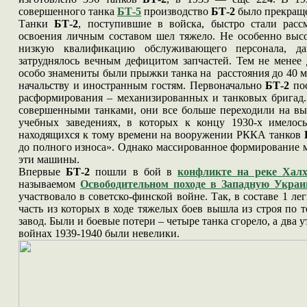
совершенного танка
БТ-5
производство
БТ-2
было прекращ
Танки
БТ-2
, поступившие в войска, быстро стали расс
освоения личным составом шел тяжело. Не особенно выс
низкую квалификацию обслуживающего персонала, да
затруднялось вечным дефицитом запчастей. Тем не менее
особо знамениты были прыжки танка на расстояния до 40 м
начальству и иностранным гостям. Первоначально
БТ-2
пос
расформирования – механизированных и танковых бригад.
совершенными танками, они все больше переходили на выпо
учебных заведениях, в которых к концу 1930-х имело
находящихся к тому времени на вооружении РККА танков
до полного износа». Однако массированное формирование м
эти машины.
Впервые
БТ-2
пошли в бой в
конфликте на реке Халх
называемом
Освободительном походе в Западную Украи
участвовало в советско-финской войне. Так, в составе 1 л
часть из которых в ходе тяжелых боев вышла из строя по 
завод. Были и боевые потери – четыре танка сгорело, а два
войнах 1939-1940 были невелики.