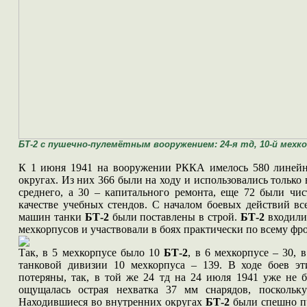
БТ-2 с пушечно-пулемётным вооружением: 24-я тд, 10-й мехко
К 1 июня 1941 на вооружении РККА имелось 580 линей
округах. Из них 366 были на ходу и использовались только
среднего, а 30 – капитального ремонта, еще 72 были чи
качестве учебных стендов. С началом боевых действий вс
машин танки
БТ-2
были поставлены в строй.
БТ-2
входили
мехкорпусов и участвовали в боях практически по всему фро
Так, в 5 мехкорпусе было 10
БТ-2
, в 6 мехкорпусе – 30, 
танковой дивизии 10 мехкорпуса – 139. В ходе боев 
потеряны, так, в той же 24 тд на 24 июля 1941 уже не
ощущалась острая нехватка 37 мм снарядов, поскольк
Находившиеся во внутренних округах
БТ-2
были спешно пр