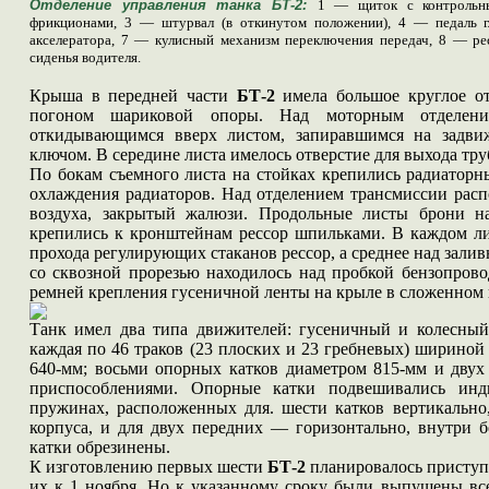
Отделение управления танка БТ-2:
1 — щиток с контрольн
фрикционами, 3 — штурвал (в откинутом положении), 4 — педаль г
акселератора, 7 — кулисный механизм переключения передач, 8 — р
сиденья водителя.
Крыша в передней части
БТ-2
имела большое круглое о
погоном шариковой опоры. Над моторным отделен
откидывающимся вверх листом, запиравшимся на задвиж
ключом. В середине листа имелось отверстие для выхода тр
По бокам съемного листа на стойках крепились радиаторны
охлаждения радиаторов. Над отделением трансмиссии расп
воздуха, закрытый жалюзи. Продольные листы брони н
крепились к кронштейнам рессор шпильками. В каждом ли
прохода регулирующих стаканов рессор, а среднее над залив
со сквозной прорезью находилось над пробкой бензопровод
ремней крепления гусеничной ленты на крыле в сложенном 
Танк имел два типа движителей: гусеничный и колесный
каждая по 46 траков (23 плоских и 23 гребневых) шириной
640-мм; восьми опорных катков диаметром 815-мм и дву
приспособлениями. Опорные катки подвешивались инд
пружинах, расположенных для. шести катков вертикальн
корпуса, и для двух передних — горизонтально, внутри 
катки обрезинены.
К изготовлению первых шести
БТ-2
планировалось приступи
их к 1 ноября. Но к указанному сроку были выпущены вс