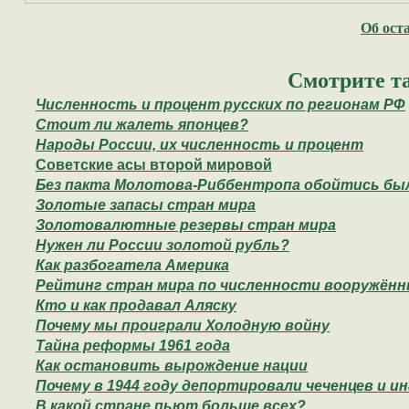
Об ост
Смотрите т
Численность и процент русских по регионам РФ
Стоит ли жалеть японцев?
Народы России, их численность и процент
Советские асы второй мировой
Без пакта Молотова-Риббентропа обойтись был
Золотые запасы стран мира
Золотовалютные резервы стран мира
Нужен ли России золотой рубль?
Как разбогатела Америка
Рейтинг стран мира по численности вооружённ
Кто и как продавал Аляску
Почему мы проиграли Холодную войну
Тайна реформы 1961 года
Как остановить вырождение нации
Почему в 1944 году депортировали чеченцев и и
В какой стране пьют больше всех?