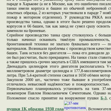
параде в Харькове (а не в Москве, как это ошибочно писало
танки имели корпуса и башни из обычной неброневой ст
опытных образца, 2 из которых участвовали в параде 7 нояб
пожар в моторном отделении). У руководства РККА воз
производства танка, однако в итоге было решено продолж
корпусов и 66 башен, так как завод не сумел сразу освоит
заменили на броневые.
Серийное производство танка сразу столкнулось с больш
только начинал осваивать тяжёлую промышленность,
бронетанковой техники не хватало буквально всего — по
материалов. Возникали проблемы с производством качестве
башен. Танк остался без двигателя — пока его доводили до
он был рассчитан, было прекращено. На танки стали ставит
а также пришлось срочно закупать в США имевшиеся там за
Двенадцать цилиндров этого двигателя располагались V-
миллиметровом диаметре цилиндра и 177,8-миллиметровом
литра. При 5,4-кратной степени сжатия и 1650 об/мин мото
Закупили 2000 шт., частично тоже бывшие в употреблен
отличались невысокой надёжностью и пожароопасностью.
Первоначально планировалось установить на танк 37
инженером Павлом Николаевичем Сячентовым. Однако нал
Положение спасло принятие на вооружение пушки
Б-3
, 
пушки 1К образца 1930 года
. Вспомогател