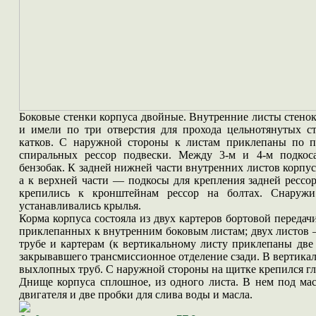
Боковые стенки корпуса двойные. Внутренние листы стенок
и имели по три отверстия для прохода цельнотянутых с
катков. С наружной стороны к листам приклепаны по п
спиральных рессор подвески. Между 3-м и 4-м подкоса
бензобак. К задней нижней части внутренних листов корпу
а к верхней части — подкосы для крепления задней ресс
крепились к кронштейнам рессор на болтах. Снаруж
устанавливались крылья.
Корма корпуса состояла из двух картеров бортовой передач
приклепанных к внутренним боковым листам; двух листов 
трубе и картерам (к вертикальному листу приклепаны две 
закрывавшего трансмиссионное отделение сзади. В вертикал
выхлопных труб. С наружной стороны на щитке крепился г
Днище корпуса сплошное, из одного листа. В нем под ма
двигателя и две пробки для слива воды и масла.