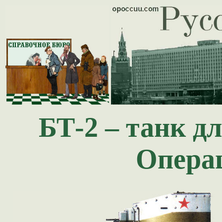
БТ-2 – танк д
Опера