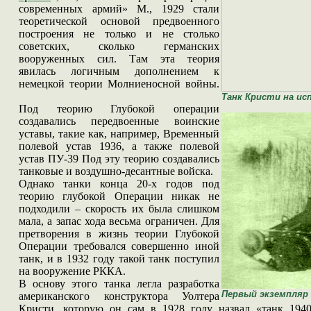
современных армий» М., 1929 стали
теоретической основой предвоенного
построения не только и не столько
советских, сколько германских
вооруженных сил. Там эта теория
явилась логичным дополнением к
немецкой теории Молниеносной войны.
Танк Кристи на ис
Под теорию Глубокой операции
создавались передвоенные воинские
уставы, такие как, например, Временный
полевой устав 1936, а также полевой
устав ПУ-39 Под эту теорию создавались
танковые и воздушно-десантные войска.
Однако танки конца 20-х годов под
теорию глубокой Операции никак не
подходили – скорость их была слишком
мала, а запас хода весьма ограничен. Для
претворения в жизнь теории Глубокой
Операции требовался совершенно иной
танк, и в 1932 году такой танк поступил
на вооружение РККА.
В основу этого танка легла разработка
Первый экземпляр 
американского конструктора Уолтера
Кристи, которую он сам в 1928 году назвал «танк 1940