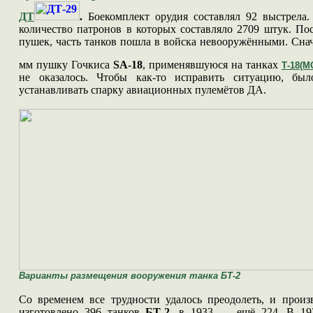
ДТ
.
Боекомплект орудия составлял 92 выстрела.
количество патронов в которых составляло 2709 штук. По
пушек, часть танков пошла в войска невооружёнными. Снач
мм пушку Гочкиса
SA-18
, применявшуюся на танках
Т-18(М
не оказалось. Чтобы как-то исправить ситуацию, б
устанавливать спарку авиационных пулемётов ДА.
Варианты размещения вооружения танка БТ-2
Со временем все трудности удалось преодолеть, и прои
изготовлено 396 танков
БТ-2
, в 1933 — ещё 224. В 193