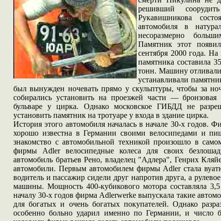
решивший соорудит
Рукавишникова сост
автомобиля в натур
несоразмерно больш
Памятник этот появи
сентября 2000 года. На
памятника составила 35
тонн. Машину отливали
устанавливали памятник
был вынужден ночевать прямо у скульптуры, чтобы за но
собирались установить на проезжей части — бронзовая
бульваре у цирка. Однако московское ГИБДД не разре
установить памятник на тротуаре у входа в здание цирка.
История этого автомобиля началась в начале 30-х годов. 
хорошо известна в Германии своими велосипедами и п
знакомство с автомобильной техникой произошло в самом
фирмы Adler велосипедные колеса для своих безлоша
автомобиль братьев Рено, владелец "Адлера", Генрих Кляй
автомобили. Первым автомобилем фирмы Adler стала вуатюр
водитель и пассажир сидели друг напротив друга, а рулево
машины. Мощность 400-кубикового мотора составляла 3,5 
началу 30-х годов фирма Adlerwerke выпускала такие автомо
для богатых и очень богатых покупателей. Однако разр
особенно больно ударил именно по Германии, и число б