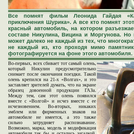
Все помнят фильм Леонида Гайдая «Ка
приключения Шурика». А все кто помнят этот
красный автомобиль, на котором разъезжае
составе Никулина, Вицина и Моргунова. Но 
может далеко не каждый из тех, что многокр
не каждый из, кто проходя мимо памятник
фотографируется на фоне этого автомобиля.
Во-первых, всех сбивает тот самый олень,
который Никулин предусмотрительно
снимает после окончания поездки. Такой
олень крепился на 21-х «Волгах», и это
заставляет зрителей думать, что на экране
образец довоенной продукции ГАЗа.
Между тем, сам этот олень появился
вместе с «Волгой» и исчез вместе с ее
исчезновением. Во-вторых, никаких
эмблем или фирменных знаков на
автомобиле не имеется, а это также
сильно затрудняет распознавание.
Возможно, марка, модель и модификация
автомобиля так бы и остались загадкой,