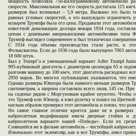
мощность позволяла 750-килограммовому автомобилю раз
скорости. Максимальная же его скорость достигала 115 км/ч
размеров был великоват – 5,9 метра. Вызвано это было 
равных угловых скоростей, а это вынуждало ограничить у
козырем Трумпфа была его цена. Продавали этот автомобиль з
известной девальвации доллара января 1934 года, составл
ценам с дешевыми американскими автомобилями типа Ф
Трумпф выглядел современнее и был технически совершенне
С 1934 года объемы производства стали расти, и это
Фольксвагена. Если до 1936 года было выпущено 7003 автом
18 600 штук.
Был у Trumpf’a и уменьшенный вариант Adler Trumpf Junio
995-кубиковый двигатель с диаметром цилиндра 65 и ходом 
разгоняя машину до 100 км/ч, этот двигатель расходовал вс
2950 марок. Во многих публикациях указывается, что им
Однако размеры Юниора были намного меньше размеров Тр
сантиметрам, а ширина составляла всего лишь 145 см. При
на сиденье рядом с Моргуновым крайне неуютно. Чтобы о
это Трумпф или Юниор, я взял рулетку и пошел на Цветной 
наглым образом промерил этот автомобиль и понял, что раз
Но самое главное отличие кроется даже не в размера
кабриолетная модификация имела дверные стойки и 
кабриолетном варианте нашей «Победы». Если их срезать
Снявшийся же в фильме автомобиль – чистейший кабриолет
Изначально этот экземпляр, как и все Трумпфы, имел приво