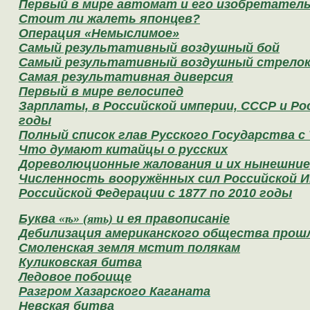
Первый в мире автомат и его изобретател
Стоит ли жалеть японцев?
Операция «Немыслимое»
Самый результативный воздушный бой
Самый результативный воздушный стрело
Самая результативная диверсия
Первый в мире велосипед
Зарплаты, в Российской империи, СССР и Р
годы
Полный список глав Русского Государства с V
Что думают китайцы о русских
Дореволюционные жалования и их нынешни
Численность вооружённых сил Российской И
Российской Федерации с 1877 по 2010 годы
Буква
«ѣ» (ять)
и ея правописан
i
е
Дебилизация американского общества прош
Смоленская земля мстит полякам
Куликовская битва
Ледовое побоище
Разгром Хазарского Каганата
Невская битва