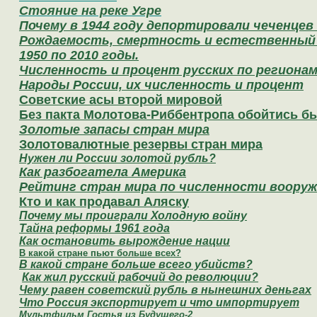
Стояние на реке Угре
Почему в 1944 году депортировали чеченцев
Рождаемость, смертность и естественный 
1950 по 2010 годы.
Численность и процент русских по региона
Народы России, их численность и процент
Cоветские асы второй мировой
Без пакта Молотова-Риббентропа обойтись б
Золотые запасы стран мира
Золотовалютные резервы стран мира
Нужен ли России золотой рубль?
Как разбогатела Америка
Рейтинг стран мира по численности вооруж
Кто и как продавал Аляску
Почему мы проиграли Холодную войну
Тайна реформы 1961 года
Как остановить вырождение нации
В какой стране пьют больше всех?
В какой стране больше всего убийств?
Как жил русский рабочий до революции?
Чему равен советский рубль в нынешних деньгах
Что Россия экспортирует и что импортирует
Мультфильм Гостья из Будущего-2