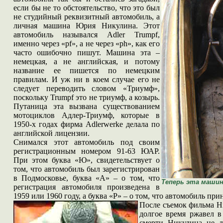
если бы не то обстоятельство, что это был
не студийный реквизитный автомобиль, а
личная машина Юрия Никулина. Этот
автомобиль назывался Adler Trumpf,
именно через «pf», а не через «ph», как его
часто ошибочно пишут. Машина эта –
немецкая, а не английская, и потому
название ее пишется по немецким
правилам. И уж ни в коем случае его не
следует переводить словом «Триумф»,
поскольку Trumpf это не триумф, а козырь.
Путаница эта вызвана существованием
мотоциклов Адлер-Триумф, которые в
1950-х годах фирма Adlerwerke делала по
английской лицензии.
Снимался этот автомобиль под своим
регистрационным номером 91-63 ЮАР.
При этом буква «Ю», свидетельствует о
том, что автомобиль был зарегистрирован
в Подмосковье, буква «А» – о том, что
Теперь эта машин
регистрация автомобиля произведена в
1959 или 1960 году, а буква «Р» – о том, что автомобиль пр
После съемок фильма Н
долгое время ржавел в
смерти Никулина не д