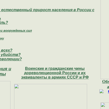
 естественный прирост населения в России с
а
бль?
ти вооружённых сил
йну
 всех?
о убийств?
революции?
ния и
Воинские и гражданские чины
дореволюционной России и их
нты
эквиваленты в армиях СССР и РФ
Обм