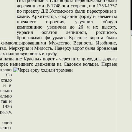
Построенные в 1742 ворота первоначально были
деревянными. В 1748 они сгорели, и в 1753-1757
по проекту Д.В.Ухтомского были перестроены в
камне. Архитектор, сохранив форму и элементы
прежнего строения, улучшил общую
композицию, увеличил до 26 м их высоту,
украсил богатой лепниной, росписью,
бронзовыми фигурами. Красные ворота были
 символизировавшими Мужество, Верность, Изобилие,
во, Меркурия и Милость. Наверху ворот была бронзовая
ах пальмовую ветвь и трубу.
а название Красных ворот - через них проходила дорога
перёк нынешнего движения на Садовом кольце). Первые
ывали
и. Со
стало
, и в
ельно
чально
 так и
 1926
аску,
 одна
асных