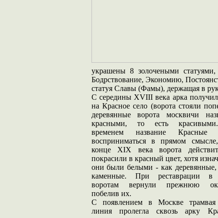
украшены 8 золочеными статуями,
Бодрствование, Экономию, Постоянст
статуя Славы (Фамы), держащая в рук
С середины XVIII века арка получил
на Красное село (ворота стояли по
деревянные ворота москвичи наз
красными, то есть красивым
временем название Красные 
восприниматься в прямом смысле
конце XIX века ворота действит
покрасили в красный цвет, хотя изна
они были белыми - как деревянные,
каменные. При реставрации в
воротам вернули прежнюю окр
побелив их.
С появлением в Москве трамвая
линия пролегла сквозь арку Кр