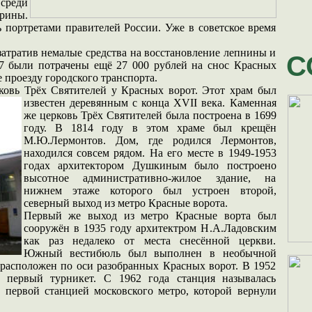
среди
ины.
 портретами правителей России. Уже в советское время
 затратив немалые средства на восстановление лепнины и
С
7 были потрачены ещё 27 000 рублей на снос Красных
проезду городского транспорта.
рковь Трёх Святителей у Красных ворот. Этот храм был
известен деревянным с конца XVII века. Каменная
же церковь Трёх Святителей была построена в 1699
году. В 1814 году в этом храме был крещён
М.Ю.Лермонтов. Дом, где родился Лермонтов,
находился совсем рядом. На его месте в 1949-1953
годах архитектором Душкиным было построено
высотное административно-жилое здание, на
нижнем этаже которого был устроен второй,
северный выход из метро Красные ворота.
Первый же выход из метро Красные ворта был
сооружён в 1935 году архитектром Н.А.Ладовским
как раз недалеко от места снесённой церкви.
Южный вестибюль был выполнен в необычной
 расположен по оси разобранных Красных ворот. В 1952
 первый турникет. С 1962 года станция называлась
а первой станцией московского метро, которой вернули