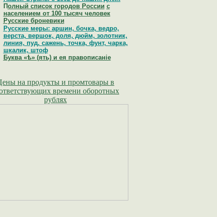
П
олный список городов
России
с
населением от 100 тысяч человек
Русские броневики
Русские меры: аршин, бочка, ведро,
верста, вершок, доля, дюйм, золотник,
линия, пуд, сажень, точка, фунт, чарка,
шкалик, штоф
Буква «ѣ» (ять) и ея правописанiе
Цены на продукты и промтовары в
ответствующих времени оборотных
рублях